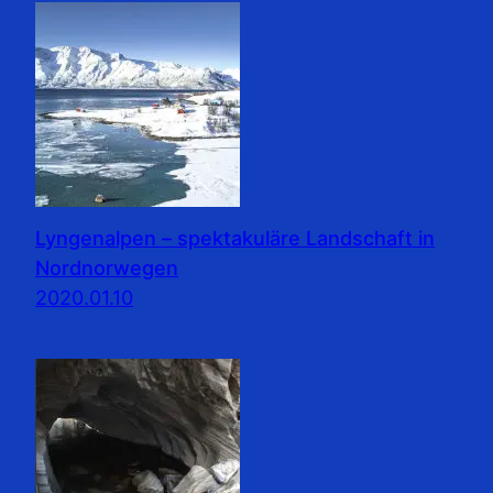
Lyngenalpen – spektakuläre Landschaft in
Nordnorwegen
2020.01.10