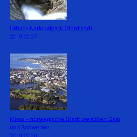
Láhko- Nationalpark (Nordland)
2019.12.27
Moss – norwegische Stadt zwischen Oslo
und Schweden
2019.12.20