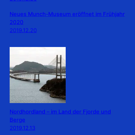
Neues Munch-Museum eröffnet im Frühjahr
2020
2019.12.20
Nordhordland – im Land der Fjorde und
Berge
2019.12.13