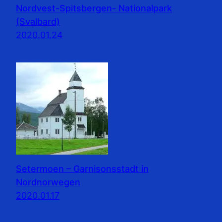
Nordvest-Spitsbergen- Nationalpark
(Svalbard)
2020.01.24
Setermoen – Garnisonsstadt in
Nordnorwegen
2020.01.17