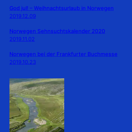
God jul! – Weihnachtsurlaub in Norwegen
2019.12.09
Norwegen Sehnsuchtskalender 2020
2019.11.02
Norwegen bei der Frankfurter Buchmesse
2019.10.23