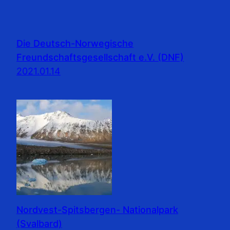
Die Deutsch-Norwegische
Freundschaftsgesellschaft e.V. (DNF)
2021.01.14
Nordvest-Spitsbergen- Nationalpark
(Svalbard)