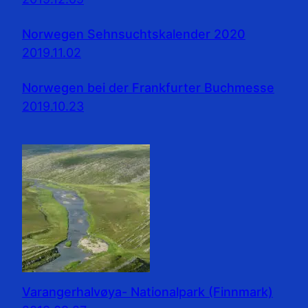
Norwegen Sehnsuchtskalender 2020
2019.11.02
Norwegen bei der Frankfurter Buchmesse
2019.10.23
Varangerhalvøya- Nationalpark (Finnmark)