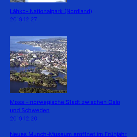
Láhko- Nationalpark (Nordland)
2019.12.27
Moss – norwegische Stadt zwischen Oslo
und Schweden
2019.12.20
Neues Munch-Museum eröffnet im Frühjahr