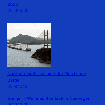
2020
2019.12.20
Nordhordland – im Land der Fjorde und
Berge
2019.12.13
God jul! – Weihnachtsurlaub in Norwegen
2019.12.09