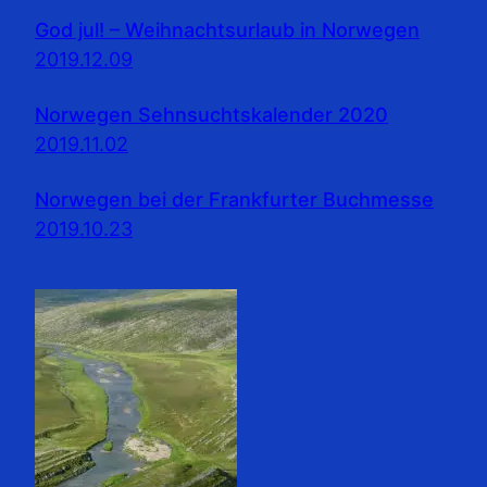
God jul! – Weihnachtsurlaub in Norwegen
2019.12.09
Norwegen Sehnsuchtskalender 2020
2019.11.02
Norwegen bei der Frankfurter Buchmesse
2019.10.23