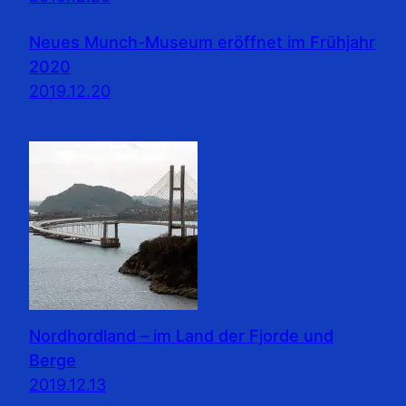
Neues Munch-Museum eröffnet im Frühjahr
2020
2019.12.20
Nordhordland – im Land der Fjorde und
Berge
2019.12.13