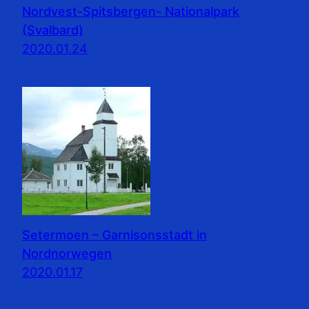
Nordvest-Spitsbergen- Nationalpark
(Svalbard)
2020.01.24
Setermoen – Garnisonsstadt in
Nordnorwegen
2020.01.17