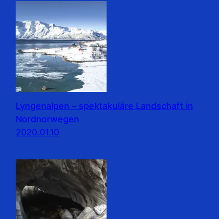
Lyngenalpen – spektakuläre Landschaft in
Nordnorwegen
2020.01.10