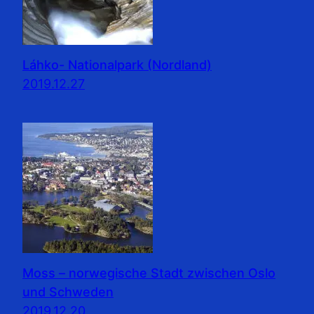
Láhko- Nationalpark (Nordland)
2019.12.27
Moss – norwegische Stadt zwischen Oslo
und Schweden
2019.12.20