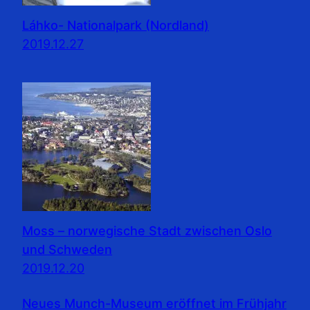
Láhko- Nationalpark (Nordland)
2019.12.27
Moss – norwegische Stadt zwischen Oslo
und Schweden
2019.12.20
Neues Munch-Museum eröffnet im Frühjahr