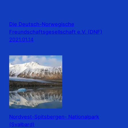
Die Deutsch-Norwegische
Freundschaftsgesellschaft e.V. (DNF)
2021.01.14
Nordvest-Spitsbergen- Nationalpark
(Svalbard)