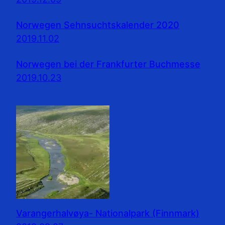
Norwegen Sehnsuchtskalender 2020
2019.11.02
Norwegen bei der Frankfurter Buchmesse
2019.10.23
Varangerhalvøya- Nationalpark (Finnmark)