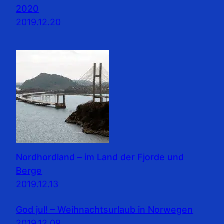
2020
2019.12.20
Nordhordland – im Land der Fjorde und
Berge
2019.12.13
God jul! – Weihnachtsurlaub in Norwegen
2019.12.09