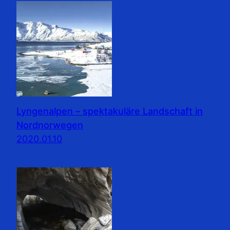
Lyngenalpen – spektakuläre Landschaft in
Nordnorwegen
2020.01.10