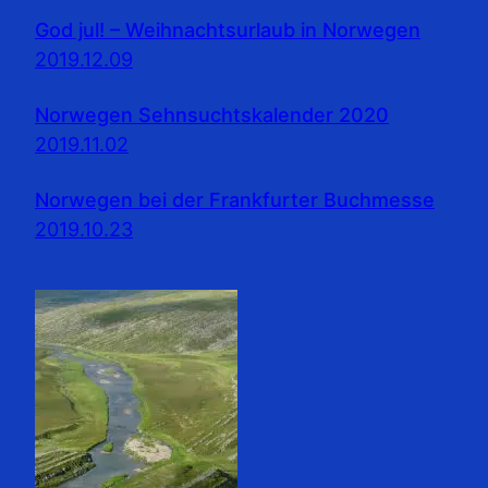
God jul! – Weihnachtsurlaub in Norwegen
2019.12.09
Norwegen Sehnsuchtskalender 2020
2019.11.02
Norwegen bei der Frankfurter Buchmesse
2019.10.23