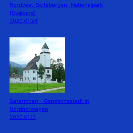
Nordvest-Spitsbergen- Nationalpark
(Svalbard)
2020.01.24
Setermoen – Garnisonsstadt in
Nordnorwegen
2020.01.17