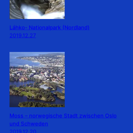
Láhko- Nationalpark (Nordland)
2019.12.27
Moss – norwegische Stadt zwischen Oslo
und Schweden
2019.12.20