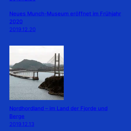
Neues Munch-Museum eröffnet im Frühjahr
2020
2019.12.20
Nordhordland – im Land der Fjorde und
Berge
2019.12.13