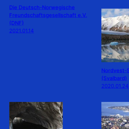
Die Deutsch-Norwegische
Freundschaftsgesellschaft e.V.
(DNF)
2021.01.14
Nordvest-S
(Svalbard)
2020.01.24