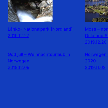
Láhko- Nationalpark (Nordland)
Moss – no
2019.12.27
Oslo und 
2019.12.20
God jul! – Weihnachtsurlaub in
Norwegen 
Norwegen
2020
2019.12.09
2019.11.02