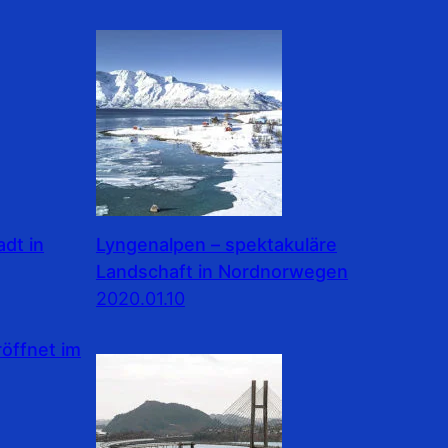
dt in
Lyngenalpen – spektakuläre
Landschaft in Nordnorwegen
2020.01.10
ffnet im