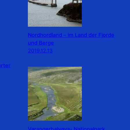
Nordhordland – im Land der Fjorde
und Berge
2019.12.13
rter
Varangerhalvøya- Nationalpark