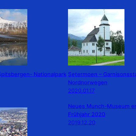
pitsbergen- Nationalpark
Setermoen – Garnisonssta
Nordnorwegen
2020.01.17
Neues Munch-Museum erö
Frühjahr 2020
2019.12.20