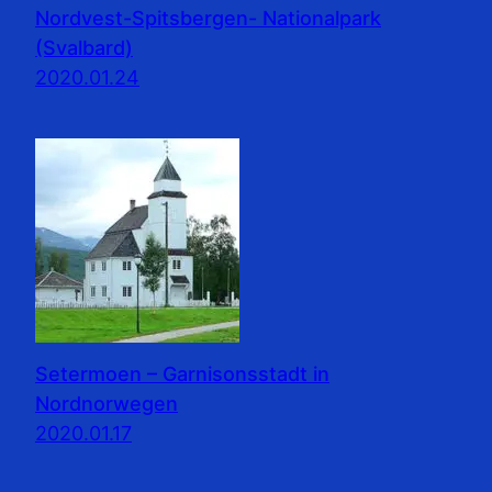
Nordvest-Spitsbergen- Nationalpark
(Svalbard)
2020.01.24
Setermoen – Garnisonsstadt in
Nordnorwegen
2020.01.17