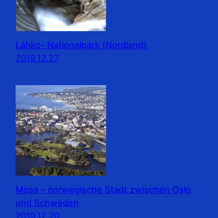
Láhko- Nationalpark (Nordland)
2019.12.27
Moss – norwegische Stadt zwischen Oslo
und Schweden
2019.12.20