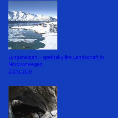
Lyngenalpen – spektakuläre Landschaft in
Nordnorwegen
2020.01.10