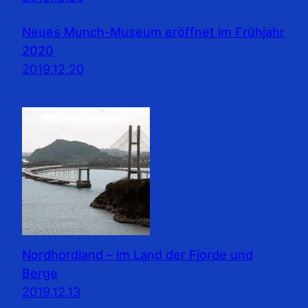
Neues Munch-Museum eröffnet im Frühjahr
2020
2019.12.20
Nordhordland – im Land der Fjorde und
Berge
2019.12.13