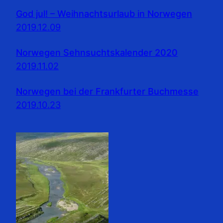
God jul! – Weihnachtsurlaub in Norwegen
2019.12.09
Norwegen Sehnsuchtskalender 2020
2019.11.02
Norwegen bei der Frankfurter Buchmesse
2019.10.23