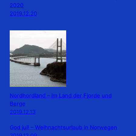
2020
2019.12.20
Nordhordland – im Land der Fjorde und
Berge
2019.12.13
God jul! – Weihnachtsurlaub in Norwegen
2019.12.09