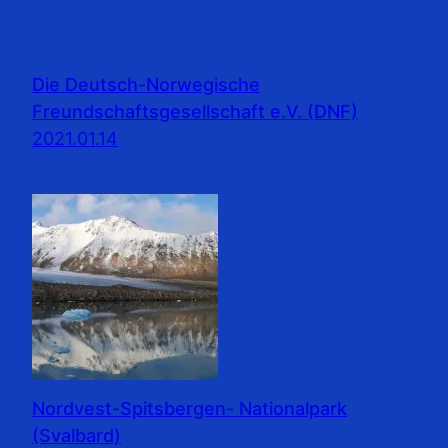
Die Deutsch-Norwegische
Freundschaftsgesellschaft e.V. (DNF)
2021.01.14
Nordvest-Spitsbergen- Nationalpark
(Svalbard)