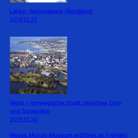
Láhko- Nationalpark (Nordland)
2019.12.27
Moss – norwegische Stadt zwischen Oslo
und Schweden
2019.12.20
Neues Munch-Museum eröffnet im Frühjahr