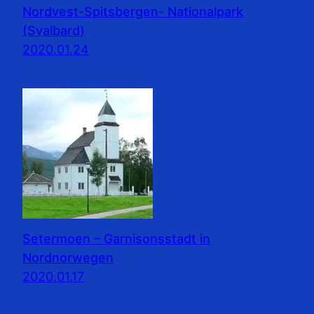
Nordvest-Spitsbergen- Nationalpark
(Svalbard)
2020.01.24
Setermoen – Garnisonsstadt in
Nordnorwegen
2020.01.17