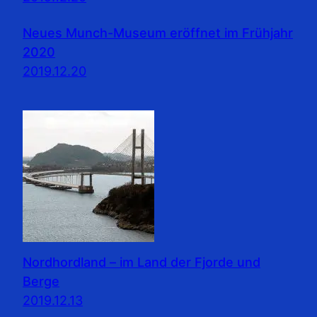
Neues Munch-Museum eröffnet im Frühjahr
2020
2019.12.20
Nordhordland – im Land der Fjorde und
Berge
2019.12.13