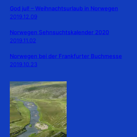
God jul! – Weihnachtsurlaub in Norwegen
2019.12.09
Norwegen Sehnsuchtskalender 2020
2019.11.02
Norwegen bei der Frankfurter Buchmesse
2019.10.23