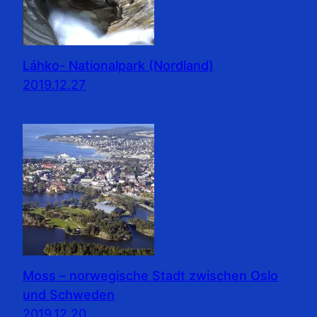
Láhko- Nationalpark (Nordland)
2019.12.27
Moss – norwegische Stadt zwischen Oslo
und Schweden
2019.12.20