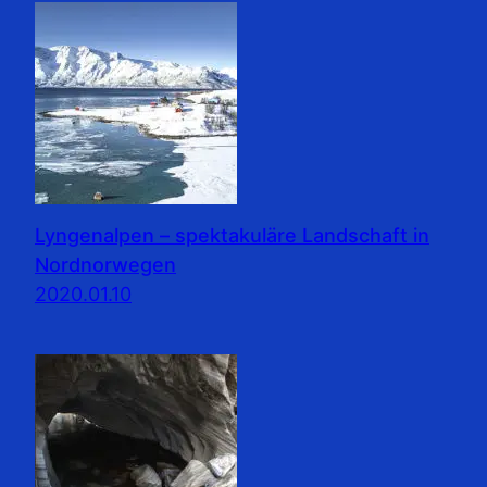
Lyngenalpen – spektakuläre Landschaft in
Nordnorwegen
2020.01.10