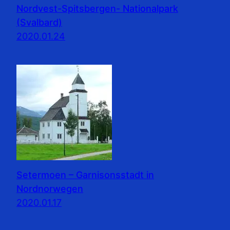
Nordvest-Spitsbergen- Nationalpark
(Svalbard)
2020.01.24
Setermoen – Garnisonsstadt in
Nordnorwegen
2020.01.17