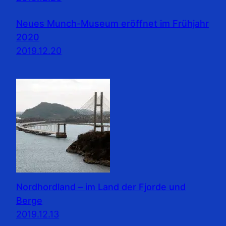
Neues Munch-Museum eröffnet im Frühjahr
2020
2019.12.20
Nordhordland – im Land der Fjorde und
Berge
2019.12.13