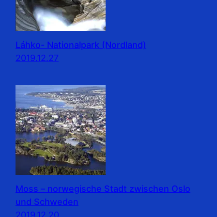
Láhko- Nationalpark (Nordland)
2019.12.27
Moss – norwegische Stadt zwischen Oslo
und Schweden
2019.12.20