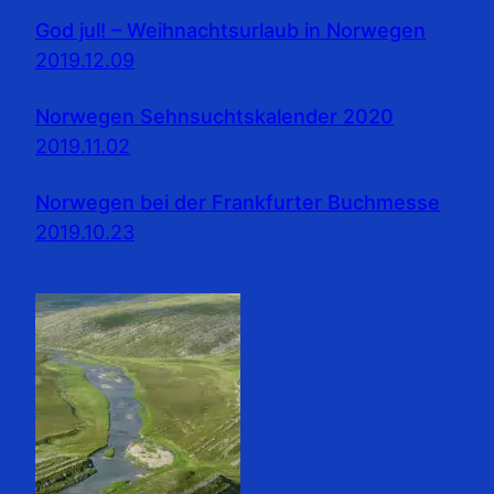
God jul! – Weihnachtsurlaub in Norwegen
2019.12.09
Norwegen Sehnsuchtskalender 2020
2019.11.02
Norwegen bei der Frankfurter Buchmesse
2019.10.23