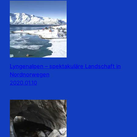
Lyngenalpen – spektakuläre Landschaft in
Nordnorwegen
2020.01.10