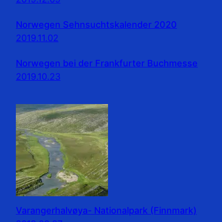
Norwegen Sehnsuchtskalender 2020
2019.11.02
Norwegen bei der Frankfurter Buchmesse
2019.10.23
Varangerhalvøya- Nationalpark (Finnmark)