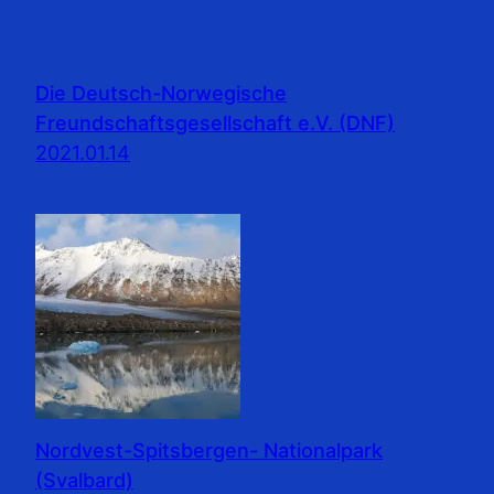
Die Deutsch-Norwegische
Freundschaftsgesellschaft e.V. (DNF)
2021.01.14
Nordvest-Spitsbergen- Nationalpark
(Svalbard)