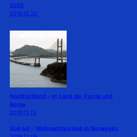
2020
2019.12.20
Nordhordland – im Land der Fjorde und
Berge
2019.12.13
God jul! – Weihnachtsurlaub in Norwegen
2019.12.09