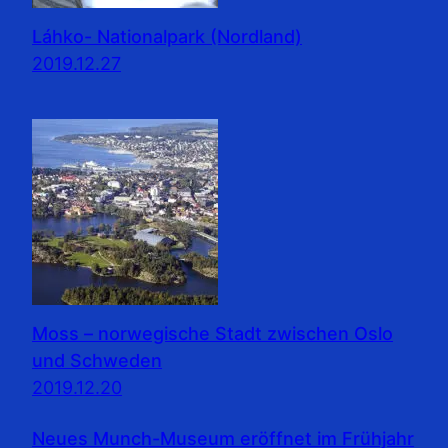
Láhko- Nationalpark (Nordland)
2019.12.27
Moss – norwegische Stadt zwischen Oslo
und Schweden
2019.12.20
Neues Munch-Museum eröffnet im Frühjahr