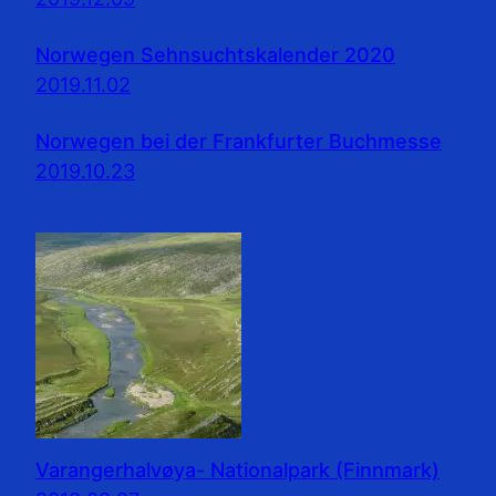
Norwegen Sehnsuchtskalender 2020
2019.11.02
Norwegen bei der Frankfurter Buchmesse
2019.10.23
Varangerhalvøya- Nationalpark (Finnmark)