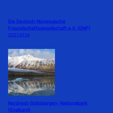
Die Deutsch-Norwegische
Freundschaftsgesellschaft e.V. (DNF)
2021.01.14
Nordvest-Spitsbergen- Nationalpark
(Svalbard)