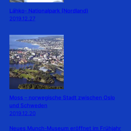
Láhko- Nationalpark (Nordland)
2019.12.27
Moss – norwegische Stadt zwischen Oslo
und Schweden
2019.12.20
Neues Munch-Museum eröffnet im Frühjahr