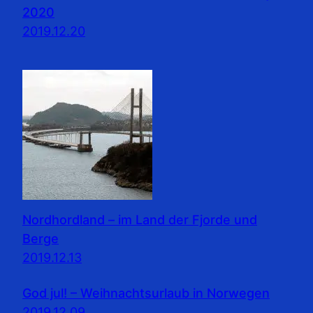
2020
2019.12.20
Nordhordland – im Land der Fjorde und
Berge
2019.12.13
God jul! – Weihnachtsurlaub in Norwegen
2019.12.09