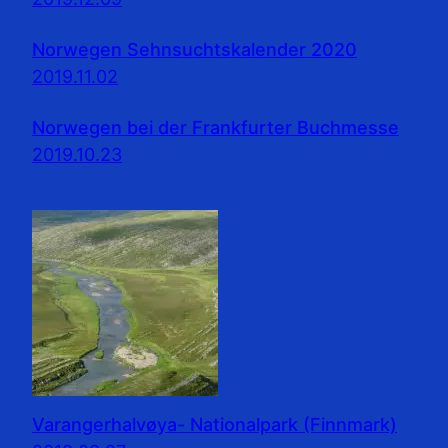
Norwegen Sehnsuchtskalender 2020
2019.11.02
Norwegen bei der Frankfurter Buchmesse
2019.10.23
Varangerhalvøya- Nationalpark (Finnmark)