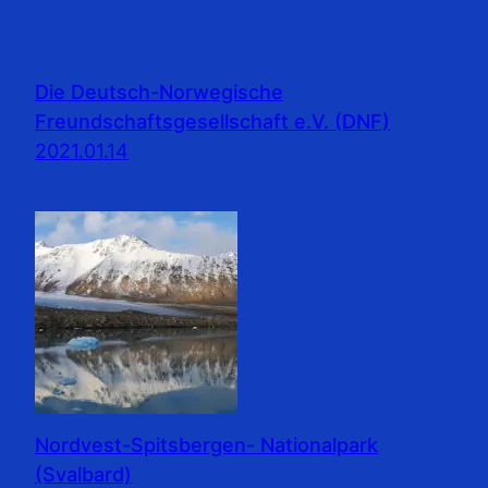
Die Deutsch-Norwegische
Freundschaftsgesellschaft e.V. (DNF)
2021.01.14
Nordvest-Spitsbergen- Nationalpark
(Svalbard)