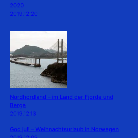
2020
2019.12.20
Nordhordland – im Land der Fjorde und
Berge
2019.12.13
God jul! – Weihnachtsurlaub in Norwegen
2019.12.09