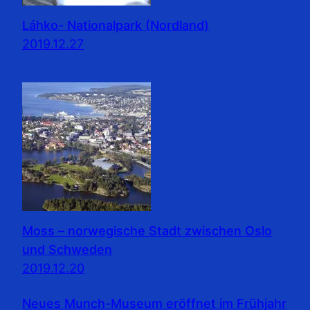
Láhko- Nationalpark (Nordland)
2019.12.27
Moss – norwegische Stadt zwischen Oslo
und Schweden
2019.12.20
Neues Munch-Museum eröffnet im Frühjahr