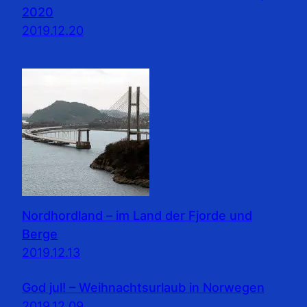
2020
2019.12.20
Nordhordland – im Land der Fjorde und
Berge
2019.12.13
God jul! – Weihnachtsurlaub in Norwegen
2019.12.09