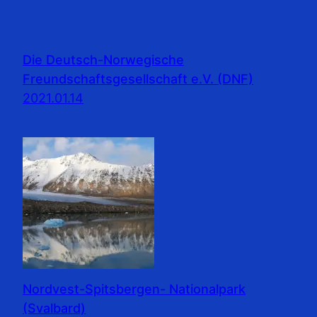
Die Deutsch-Norwegische
Freundschaftsgesellschaft e.V. (DNF)
2021.01.14
Nordvest-Spitsbergen- Nationalpark
(Svalbard)