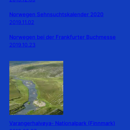
Norwegen Sehnsuchtskalender 2020
2019.11.02
Norwegen bei der Frankfurter Buchmesse
2019.10.23
Varangerhalvøya- Nationalpark (Finnmark)