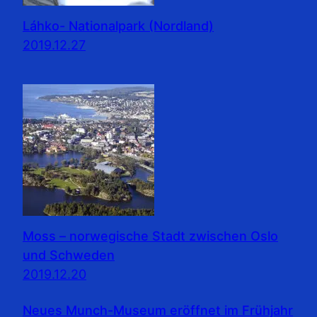
Láhko- Nationalpark (Nordland)
2019.12.27
Moss – norwegische Stadt zwischen Oslo
und Schweden
2019.12.20
Neues Munch-Museum eröffnet im Frühjahr