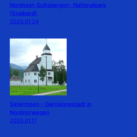
Nordvest-Spitsbergen- Nationalpark
(Svalbard)
2020.01.24
Setermoen – Garnisonsstadt in
Nordnorwegen
2020.01.17