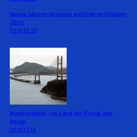
Neues Munch-Museum eröffnet im Frühjahr
2020
2019.12.20
Nordhordland – im Land der Fjorde und
Berge
2019.12.13