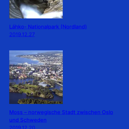
Láhko- Nationalpark (Nordland)
2019.12.27
Moss – norwegische Stadt zwischen Oslo
und Schweden
2019.12.20