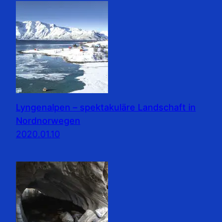
Lyngenalpen – spektakuläre Landschaft in
Nordnorwegen
2020.01.10