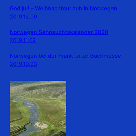
God jul! – Weihnachtsurlaub in Norwegen
2019.12.09
Norwegen Sehnsuchtskalender 2020
2019.11.02
Norwegen bei der Frankfurter Buchmesse
2019.10.23