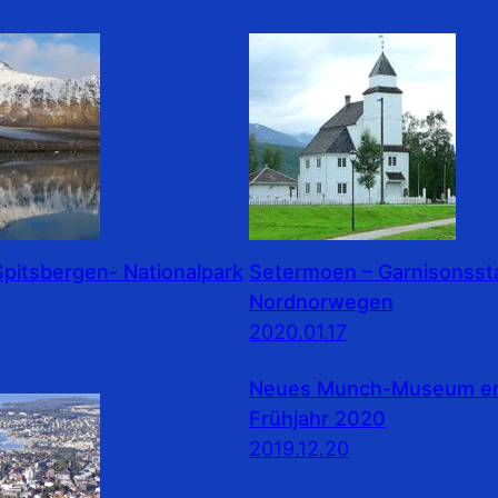
pitsbergen- Nationalpark
Setermoen – Garnisonssta
Nordnorwegen
2020.01.17
Neues Munch-Museum erö
Frühjahr 2020
2019.12.20