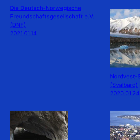
Die Deutsch-Norwegische
Freundschaftsgesellschaft e.V.
(DNF)
2021.01.14
Nordvest-S
(Svalbard)
2020.01.24