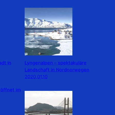
dt in
Lyngenalpen – spektakuläre
Landschaft in Nordnorwegen
2020.01.10
ffnet im