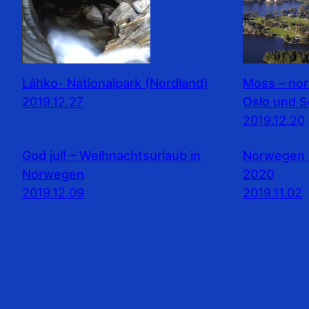
Láhko- Nationalpark (Nordland)
Moss – no
2019.12.27
Oslo und 
2019.12.20
God jul! – Weihnachtsurlaub in
Norwegen 
Norwegen
2020
2019.12.09
2019.11.02