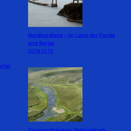
Nordhordland – im Land der Fjorde
und Berge
2019.12.13
rter
Varangerhalvøya- Nationalpark