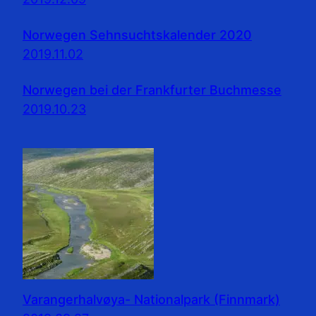
Norwegen Sehnsuchtskalender 2020
2019.11.02
Norwegen bei der Frankfurter Buchmesse
2019.10.23
Varangerhalvøya- Nationalpark (Finnmark)