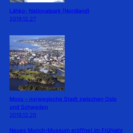
Láhko- Nationalpark (Nordland)
2019.12.27
Moss – norwegische Stadt zwischen Oslo
und Schweden
2019.12.20
Neues Munch-Museum eröffnet im Frühjahr