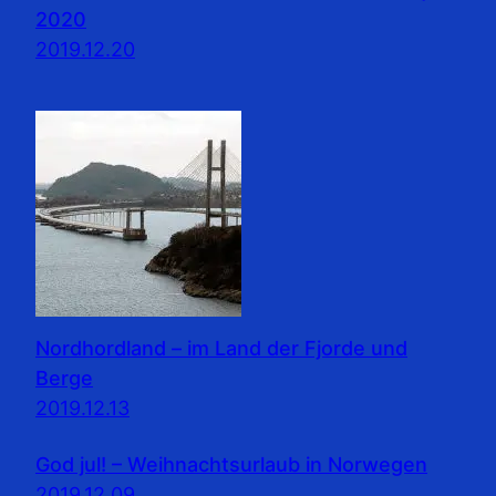
2020
2019.12.20
Nordhordland – im Land der Fjorde und
Berge
2019.12.13
God jul! – Weihnachtsurlaub in Norwegen
2019.12.09