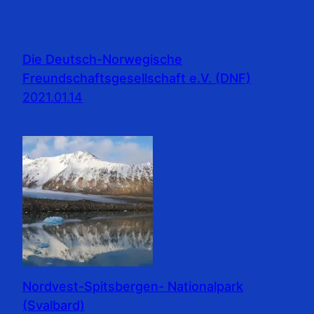
Die Deutsch-Norwegische
Freundschaftsgesellschaft e.V. (DNF)
2021.01.14
Nordvest-Spitsbergen- Nationalpark
(Svalbard)