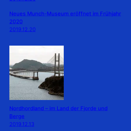
Neues Munch-Museum eröffnet im Frühjahr
2020
2019.12.20
Nordhordland – im Land der Fjorde und
Berge
2019.12.13