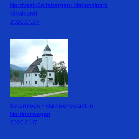
Nordvest-Spitsbergen- Nationalpark
(Svalbard)
2020.01.24
Setermoen – Garnisonsstadt in
Nordnorwegen
2020.01.17