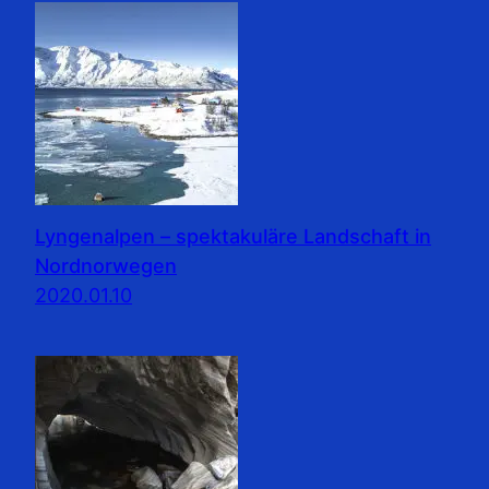
Lyngenalpen – spektakuläre Landschaft in
Nordnorwegen
2020.01.10