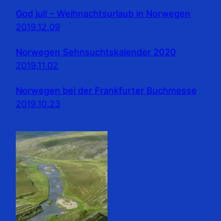
God jul! – Weihnachtsurlaub in Norwegen
2019.12.09
Norwegen Sehnsuchtskalender 2020
2019.11.02
Norwegen bei der Frankfurter Buchmesse
2019.10.23