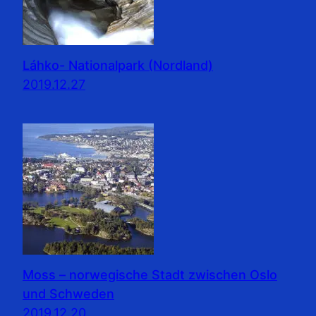
Láhko- Nationalpark (Nordland)
2019.12.27
Moss – norwegische Stadt zwischen Oslo
und Schweden
2019.12.20