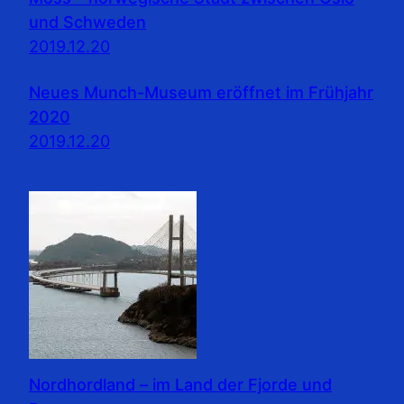
und Schweden
2019.12.20
Neues Munch-Museum eröffnet im Frühjahr
2020
2019.12.20
Nordhordland – im Land der Fjorde und