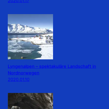
2020.01.17
Lyngenalpen – spektakuläre Landschaft in
Nordnorwegen
2020.01.10