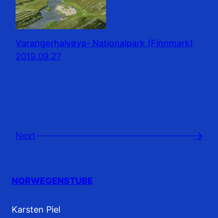
Varangerhalvøya- Nationalpark (Finnmark)
2019.09.27
Next
→
NORWEGENSTUBE
Karsten Piel