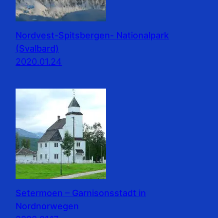
Nordvest-Spitsbergen- Nationalpark
(Svalbard)
2020.01.24
Setermoen – Garnisonsstadt in
Nordnorwegen