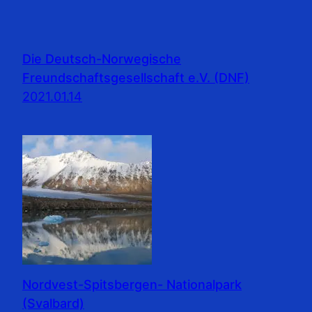
Die Deutsch-Norwegische
Freundschaftsgesellschaft e.V. (DNF)
2021.01.14
Nordvest-Spitsbergen- Nationalpark
(Svalbard)