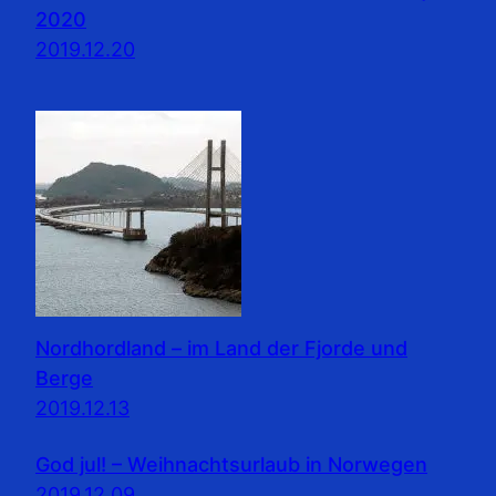
2020
2019.12.20
Nordhordland – im Land der Fjorde und
Berge
2019.12.13
God jul! – Weihnachtsurlaub in Norwegen
2019.12.09