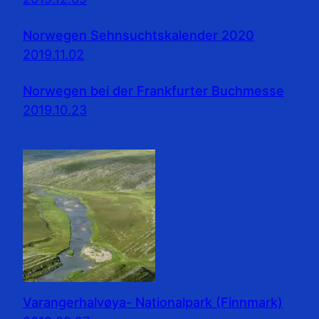
Norwegen Sehnsuchtskalender 2020
2019.11.02
Norwegen bei der Frankfurter Buchmesse
2019.10.23
Varangerhalvøya- Nationalpark (Finnmark)