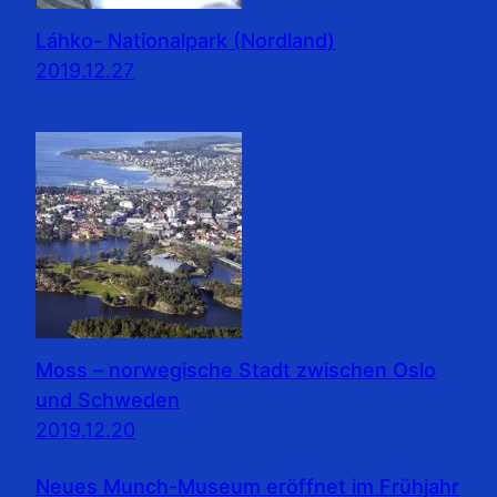
Láhko- Nationalpark (Nordland)
2019.12.27
Moss – norwegische Stadt zwischen Oslo
und Schweden
2019.12.20
Neues Munch-Museum eröffnet im Frühjahr