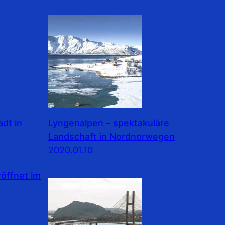
dt in
Lyngenalpen – spektakuläre
Landschaft in Nordnorwegen
2020.01.10
ffnet im