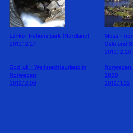
Láhko- Nationalpark (Nordland)
Moss – no
2019.12.27
Oslo und 
2019.12.20
God jul! – Weihnachtsurlaub in
Norwegen 
Norwegen
2020
2019.12.09
2019.11.02