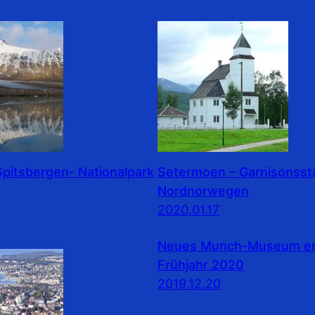
pitsbergen- Nationalpark
Setermoen – Garnisonssta
Nordnorwegen
2020.01.17
Neues Munch-Museum erö
Frühjahr 2020
2019.12.20