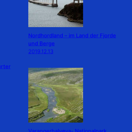
Nordhordland – im Land der Fjorde
und Berge
2019.12.13
rter
Varangerhalvøya- Nationalpark