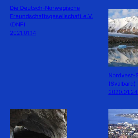
Die Deutsch-Norwegische
Freundschaftsgesellschaft e.V.
(DNF)
2021.01.14
Nordvest-S
(Svalbard)
2020.01.24