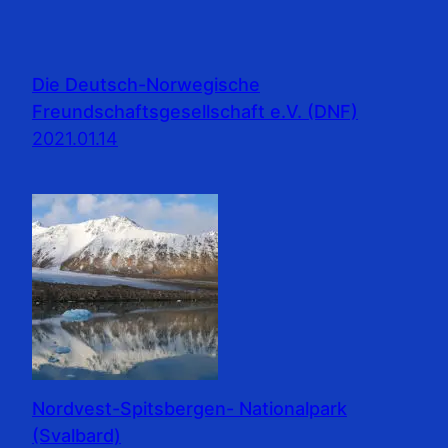
Die Deutsch-Norwegische
Freundschaftsgesellschaft e.V. (DNF)
2021.01.14
Nordvest-Spitsbergen- Nationalpark
(Svalbard)