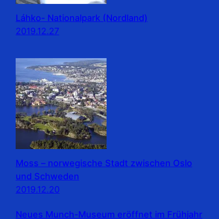
Láhko- Nationalpark (Nordland)
2019.12.27
Moss – norwegische Stadt zwischen Oslo
und Schweden
2019.12.20
Neues Munch-Museum eröffnet im Frühjahr