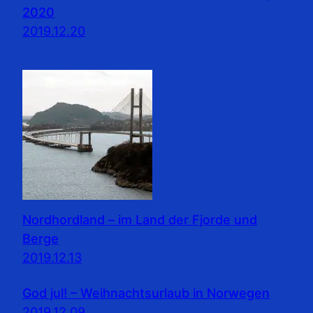
2020
2019.12.20
Nordhordland – im Land der Fjorde und
Berge
2019.12.13
God jul! – Weihnachtsurlaub in Norwegen
2019.12.09