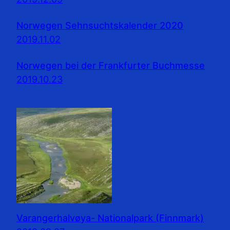
Norwegen Sehnsuchtskalender 2020
2019.11.02
Norwegen bei der Frankfurter Buchmesse
2019.10.23
Varangerhalvøya- Nationalpark (Finnmark)