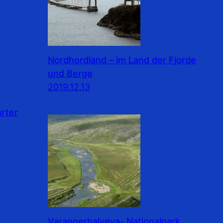
Nordhordland – im Land der Fjorde
und Berge
2019.12.13
rter
Varangerhalvøya- Nationalpark