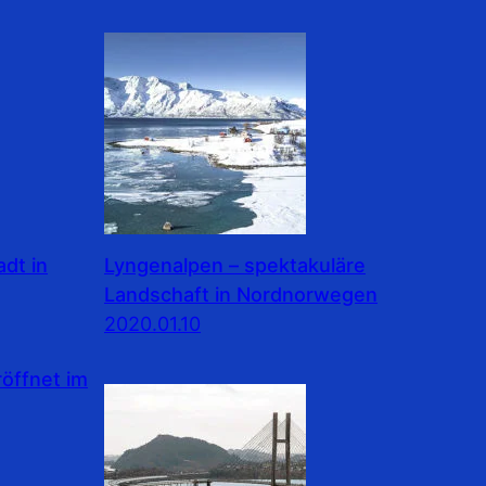
dt in
Lyngenalpen – spektakuläre
Landschaft in Nordnorwegen
2020.01.10
ffnet im