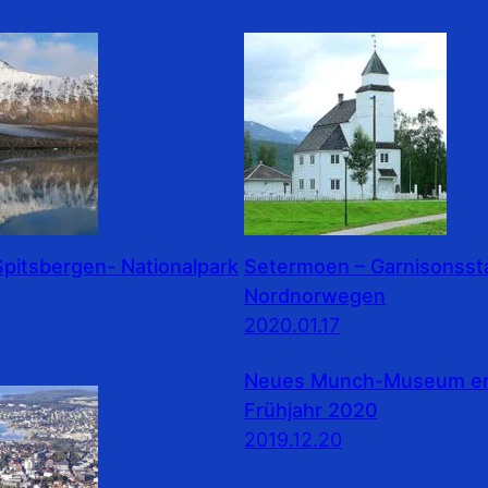
pitsbergen- Nationalpark
Setermoen – Garnisonssta
Nordnorwegen
2020.01.17
Neues Munch-Museum erö
Frühjahr 2020
2019.12.20