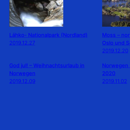
Láhko- Nationalpark (Nordland)
Moss – no
2019.12.27
Oslo und 
2019.12.20
God jul! – Weihnachtsurlaub in
Norwegen 
Norwegen
2020
2019.12.09
2019.11.02