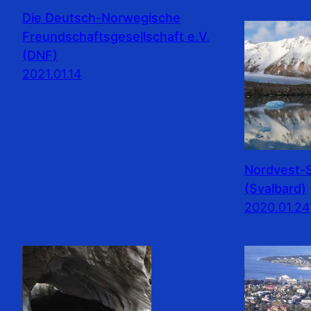
Die Deutsch-Norwegische
Freundschaftsgesellschaft e.V.
(DNF)
2021.01.14
Nordvest-S
(Svalbard)
2020.01.24