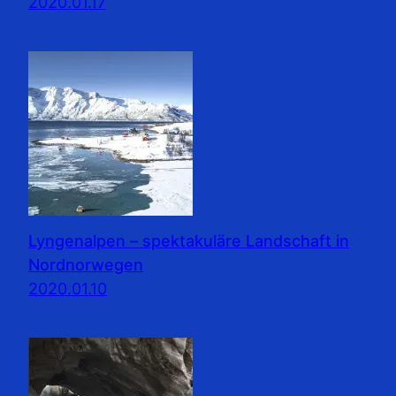
2020.01.17
Lyngenalpen – spektakuläre Landschaft in
Nordnorwegen
2020.01.10