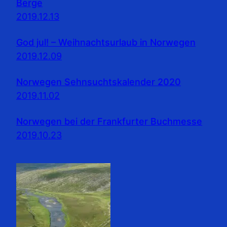
Berge
2019.12.13
God jul! – Weihnachtsurlaub in Norwegen
2019.12.09
Norwegen Sehnsuchtskalender 2020
2019.11.02
Norwegen bei der Frankfurter Buchmesse
2019.10.23