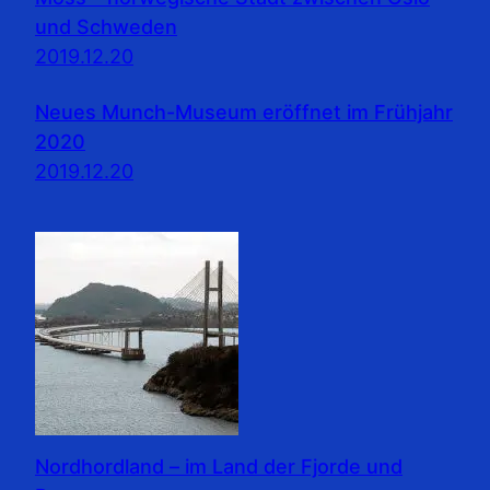
und Schweden
2019.12.20
Neues Munch-Museum eröffnet im Frühjahr
2020
2019.12.20
Nordhordland – im Land der Fjorde und