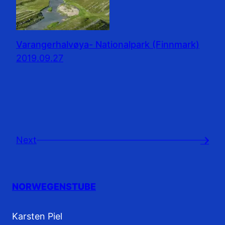
Varangerhalvøya- Nationalpark (Finnmark)
2019.09.27
Next
→
NORWEGENSTUBE
Karsten Piel