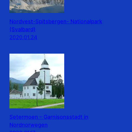
Nordvest-Spitsbergen- Nationalpark
(Svalbard)
2020.01.24
Setermoen – Garnisonsstadt in
Nordnorwegen