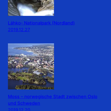
Láhko- Nationalpark (Nordland)
2019.12.27
Moss – norwegische Stadt zwischen Oslo
und Schweden
2019.12.20