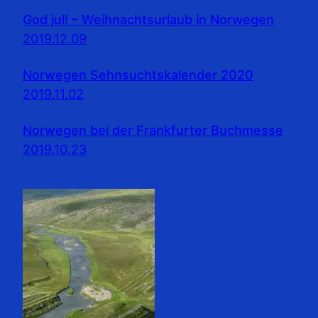
God jul! – Weihnachtsurlaub in Norwegen
2019.12.09
Norwegen Sehnsuchtskalender 2020
2019.11.02
Norwegen bei der Frankfurter Buchmesse
2019.10.23