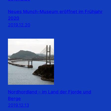
Neues Munch-Museum eröffnet im Frühjahr
2020
2019.12.20
Nordhordland – im Land der Fjorde und
Berge
2019.12.13