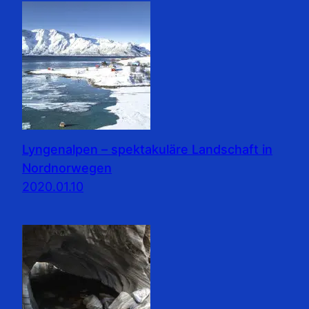
Lyngenalpen – spektakuläre Landschaft in
Nordnorwegen
2020.01.10