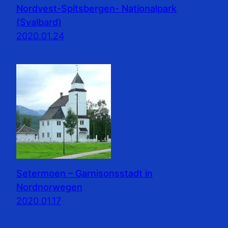
Nordvest-Spitsbergen- Nationalpark
(Svalbard)
2020.01.24
Setermoen – Garnisonsstadt in
Nordnorwegen
2020.01.17