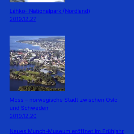
Láhko- Nationalpark (Nordland)
2019.12.27
Moss – norwegische Stadt zwischen Oslo
und Schweden
2019.12.20
Neues Munch-Museum eröffnet im Frühjahr