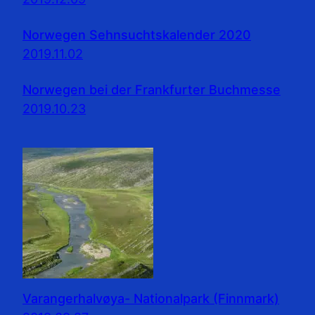
Norwegen Sehnsuchtskalender 2020
2019.11.02
Norwegen bei der Frankfurter Buchmesse
2019.10.23
Varangerhalvøya- Nationalpark (Finnmark)