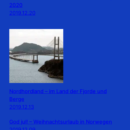
2020
2019.12.20
Nordhordland – im Land der Fjorde und
Berge
2019.12.13
God jul! – Weihnachtsurlaub in Norwegen
2019.12.09