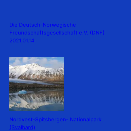
Die Deutsch-Norwegische
Freundschaftsgesellschaft e.V. (DNF)
2021.01.14
Nordvest-Spitsbergen- Nationalpark
(Svalbard)