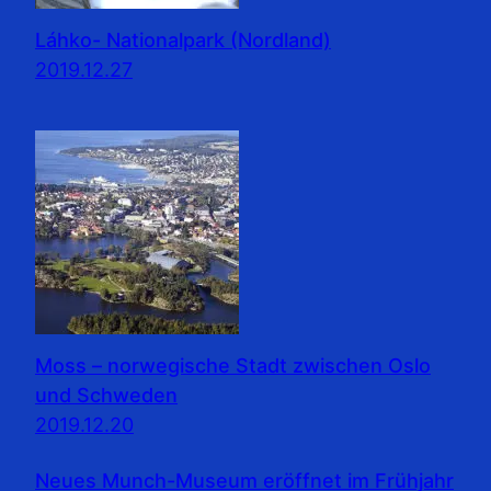
Láhko- Nationalpark (Nordland)
2019.12.27
Moss – norwegische Stadt zwischen Oslo
und Schweden
2019.12.20
Neues Munch-Museum eröffnet im Frühjahr