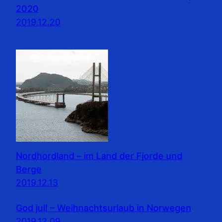
2020
2019.12.20
Nordhordland – im Land der Fjorde und
Berge
2019.12.13
God jul! – Weihnachtsurlaub in Norwegen
2019.12.09