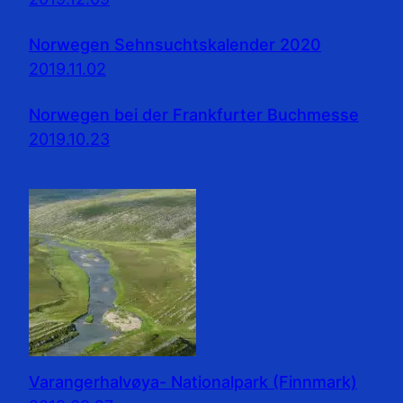
Norwegen Sehnsuchtskalender 2020
2019.11.02
Norwegen bei der Frankfurter Buchmesse
2019.10.23
Varangerhalvøya- Nationalpark (Finnmark)