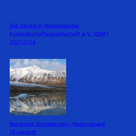
Die Deutsch-Norwegische
Freundschaftsgesellschaft e.V. (DNF)
2021.01.14
Nordvest-Spitsbergen- Nationalpark
(Svalbard)