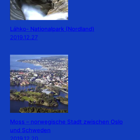
Láhko- Nationalpark (Nordland)
2019.12.27
Moss – norwegische Stadt zwischen Oslo
und Schweden
2019.12.20