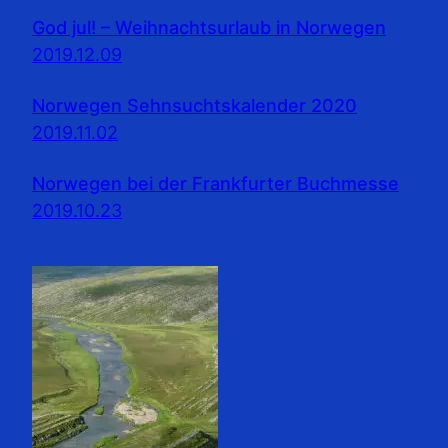
God jul! – Weihnachtsurlaub in Norwegen
2019.12.09
Norwegen Sehnsuchtskalender 2020
2019.11.02
Norwegen bei der Frankfurter Buchmesse
2019.10.23