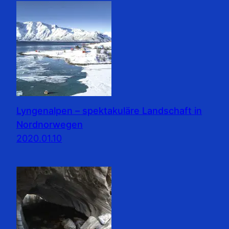
Lyngenalpen – spektakuläre Landschaft in
Nordnorwegen
2020.01.10