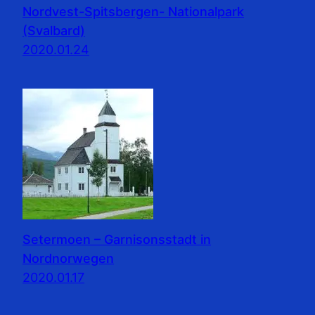
Nordvest-Spitsbergen- Nationalpark
(Svalbard)
2020.01.24
Setermoen – Garnisonsstadt in
Nordnorwegen
2020.01.17