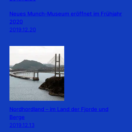
Neues Munch-Museum eröffnet im Frühjahr
2020
2019.12.20
Nordhordland – im Land der Fjorde und
Berge
2019.12.13