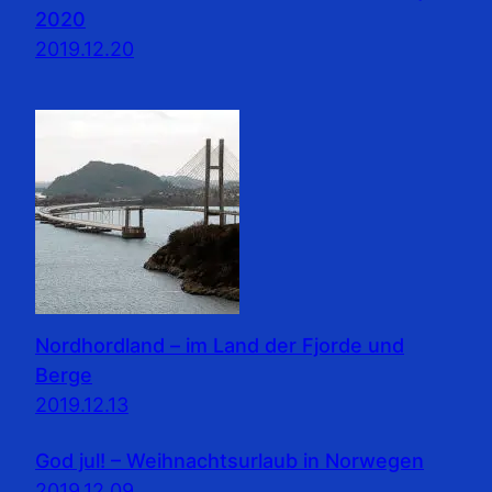
2020
2019.12.20
Nordhordland – im Land der Fjorde und
Berge
2019.12.13
God jul! – Weihnachtsurlaub in Norwegen
2019.12.09