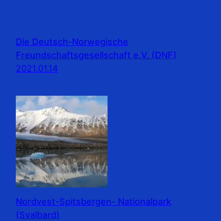
Die Deutsch-Norwegische
Freundschaftsgesellschaft e.V. (DNF)
2021.01.14
Nordvest-Spitsbergen- Nationalpark
(Svalbard)