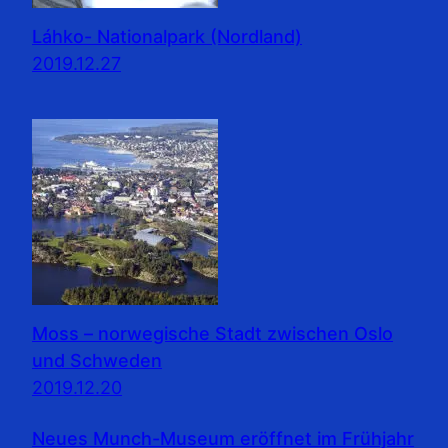
Láhko- Nationalpark (Nordland)
2019.12.27
Moss – norwegische Stadt zwischen Oslo
und Schweden
2019.12.20
Neues Munch-Museum eröffnet im Frühjahr