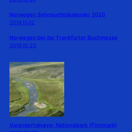
Norwegen Sehnsuchtskalender 2020
2019.11.02
Norwegen bei der Frankfurter Buchmesse
2019.10.23
Varangerhalvøya- Nationalpark (Finnmark)