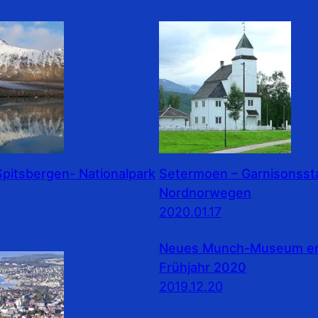
pitsbergen- Nationalpark
Setermoen – Garnisonssta
Nordnorwegen
2020.01.17
Neues Munch-Museum erö
Frühjahr 2020
2019.12.20