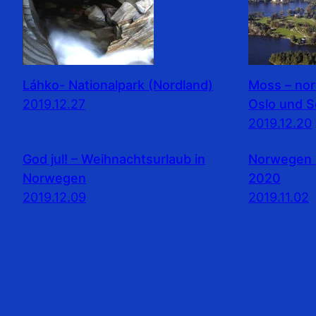
Láhko- Nationalpark (Nordland)
Moss – no
2019.12.27
Oslo und 
2019.12.20
God jul! – Weihnachtsurlaub in
Norwegen 
Norwegen
2020
2019.12.09
2019.11.02