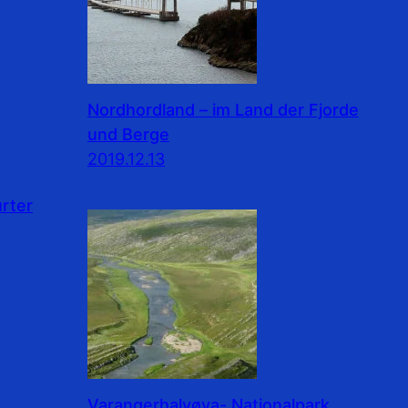
Nordhordland – im Land der Fjorde
und Berge
2019.12.13
rter
Varangerhalvøya- Nationalpark