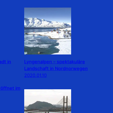
dt in
Lyngenalpen – spektakuläre
Landschaft in Nordnorwegen
2020.01.10
ffnet im