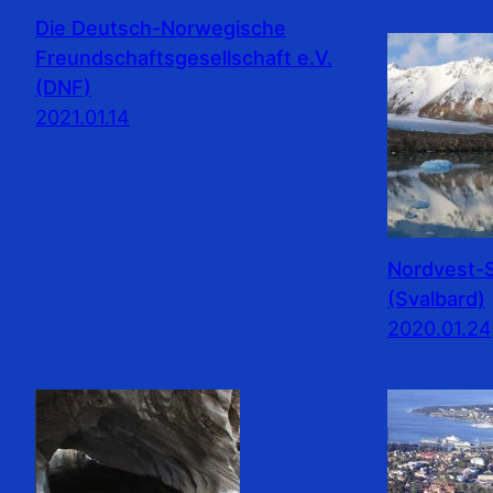
Die Deutsch-Norwegische
Freundschaftsgesellschaft e.V.
(DNF)
2021.01.14
Nordvest-S
(Svalbard)
2020.01.24