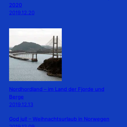
2020
2019.12.20
Nordhordland – im Land der Fjorde und
Berge
2019.12.13
God jul! – Weihnachtsurlaub in Norwegen
2019.12.09