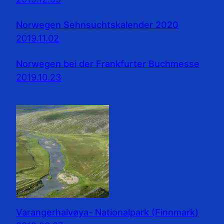
Norwegen Sehnsuchtskalender 2020
2019.11.02
Norwegen bei der Frankfurter Buchmesse
2019.10.23
Varangerhalvøya- Nationalpark (Finnmark)