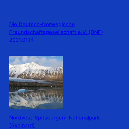
Die Deutsch-Norwegische
Freundschaftsgesellschaft e.V. (DNF)
2021.01.14
Nordvest-Spitsbergen- Nationalpark
(Svalbard)