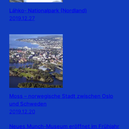
Láhko- Nationalpark (Nordland)
2019.12.27
Moss – norwegische Stadt zwischen Oslo
und Schweden
2019.12.20
Neues Munch-Museum eröffnet im Frühjahr