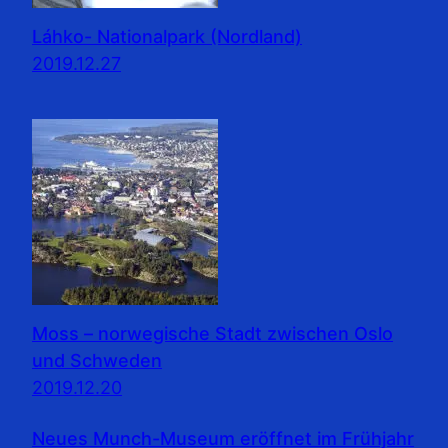
Láhko- Nationalpark (Nordland)
2019.12.27
Moss – norwegische Stadt zwischen Oslo
und Schweden
2019.12.20
Neues Munch-Museum eröffnet im Frühjahr