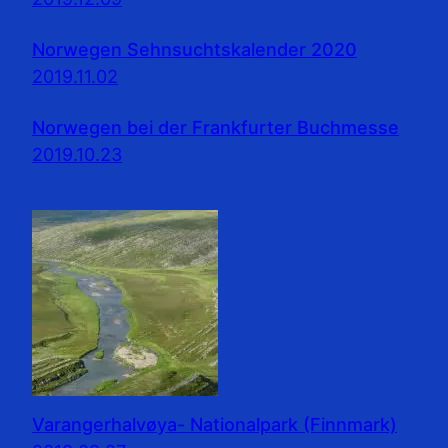
Norwegen Sehnsuchtskalender 2020
2019.11.02
Norwegen bei der Frankfurter Buchmesse
2019.10.23
Varangerhalvøya- Nationalpark (Finnmark)