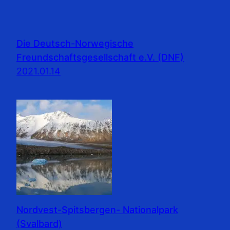
Die Deutsch-Norwegische
Freundschaftsgesellschaft e.V. (DNF)
2021.01.14
Nordvest-Spitsbergen- Nationalpark
(Svalbard)