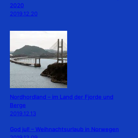
2020
2019.12.20
Nordhordland – im Land der Fjorde und
Berge
2019.12.13
God jul! – Weihnachtsurlaub in Norwegen
2019.12.09