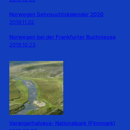
Norwegen Sehnsuchtskalender 2020
2019.11.02
Norwegen bei der Frankfurter Buchmesse
2019.10.23
Varangerhalvøya- Nationalpark (Finnmark)