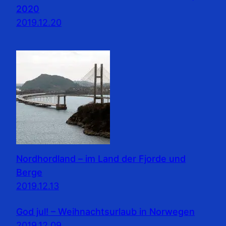
2020
2019.12.20
Nordhordland – im Land der Fjorde und
Berge
2019.12.13
God jul! – Weihnachtsurlaub in Norwegen
2019.12.09