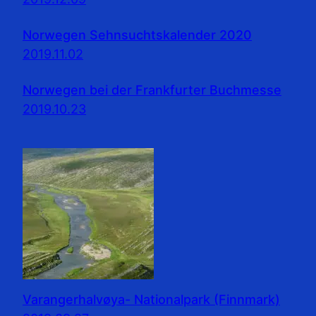
Norwegen Sehnsuchtskalender 2020
2019.11.02
Norwegen bei der Frankfurter Buchmesse
2019.10.23
Varangerhalvøya- Nationalpark (Finnmark)