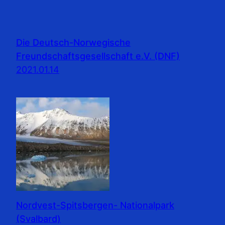
Die Deutsch-Norwegische
Freundschaftsgesellschaft e.V. (DNF)
2021.01.14
Nordvest-Spitsbergen- Nationalpark
(Svalbard)