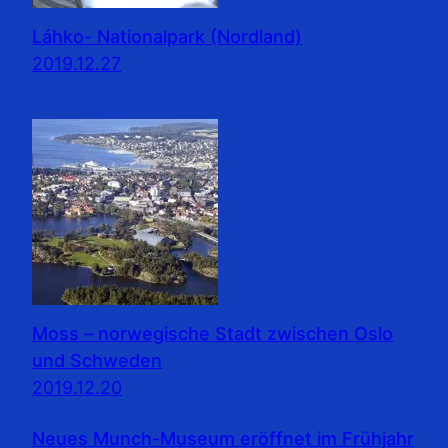
Láhko- Nationalpark (Nordland)
2019.12.27
Moss – norwegische Stadt zwischen Oslo
und Schweden
2019.12.20
Neues Munch-Museum eröffnet im Frühjahr