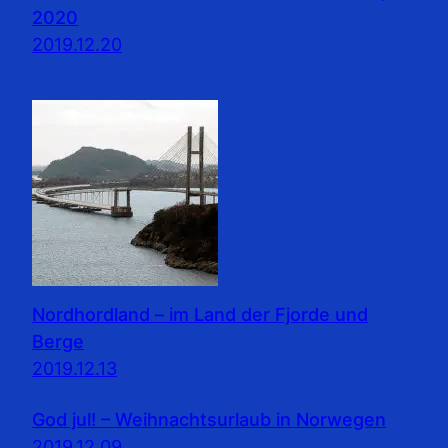
2020
2019.12.20
Nordhordland – im Land der Fjorde und
Berge
2019.12.13
God jul! – Weihnachtsurlaub in Norwegen
2019.12.09