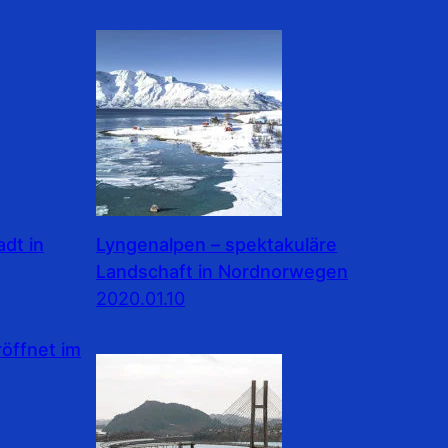
dt in
Lyngenalpen – spektakuläre
Landschaft in Nordnorwegen
2020.01.10
ffnet im