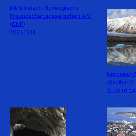
Die Deutsch-Norwegische
Freundschaftsgesellschaft e.V.
(DNF)
2021.01.14
Nordvest-S
(Svalbard)
2020.01.24