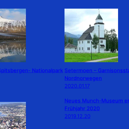
pitsbergen- Nationalpark
Setermoen – Garnisonssta
Nordnorwegen
2020.01.17
Neues Munch-Museum erö
Frühjahr 2020
2019.12.20