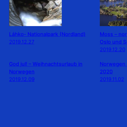
Láhko- Nationalpark (Nordland)
Moss – no
2019.12.27
Oslo und 
2019.12.20
God jul! – Weihnachtsurlaub in
Norwegen 
Norwegen
2020
2019.12.09
2019.11.02