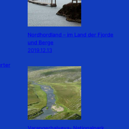
Nordhordland – im Land der Fjorde
und Berge
2019.12.13
rter
Varangerhalvøya- Nationalpark