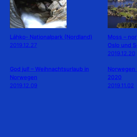
Láhko- Nationalpark (Nordland)
Moss – no
2019.12.27
Oslo und 
2019.12.20
God jul! – Weihnachtsurlaub in
Norwegen 
Norwegen
2020
2019.12.09
2019.11.02