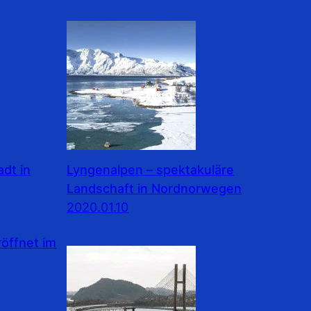
dt in
Lyngenalpen – spektakuläre
Landschaft in Nordnorwegen
2020.01.10
ffnet im