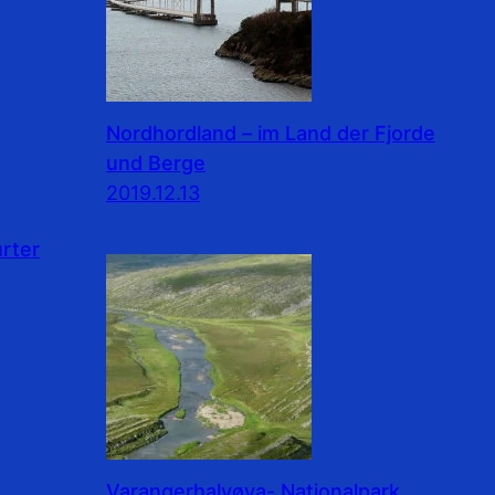
Nordhordland – im Land der Fjorde
und Berge
2019.12.13
rter
Varangerhalvøya- Nationalpark