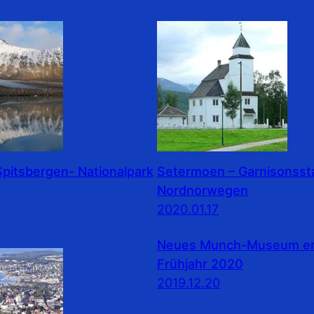
pitsbergen- Nationalpark
Setermoen – Garnisonssta
Nordnorwegen
2020.01.17
Neues Munch-Museum erö
Frühjahr 2020
2019.12.20