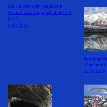
Die Deutsch-Norwegische
Freundschaftsgesellschaft e.V.
(DNF)
2021.01.14
Nordvest-S
(Svalbard)
2020.01.24