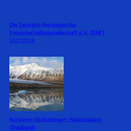
Die Deutsch-Norwegische
Freundschaftsgesellschaft e.V. (DNF)
2021.01.14
Nordvest-Spitsbergen- Nationalpark
(Svalbard)