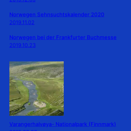
Norwegen Sehnsuchtskalender 2020
2019.11.02
Norwegen bei der Frankfurter Buchmesse
2019.10.23
Varangerhalvøya- Nationalpark (Finnmark)