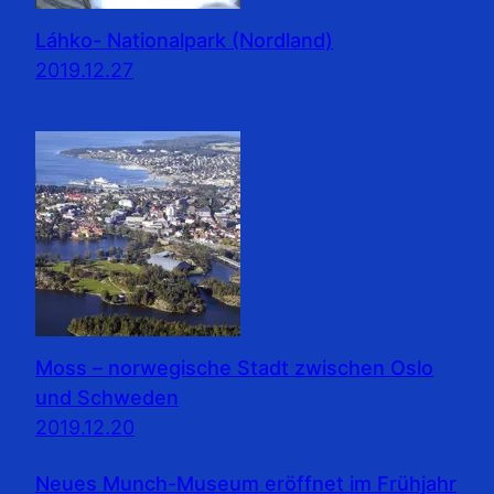
Láhko- Nationalpark (Nordland)
2019.12.27
Moss – norwegische Stadt zwischen Oslo
und Schweden
2019.12.20
Neues Munch-Museum eröffnet im Frühjahr