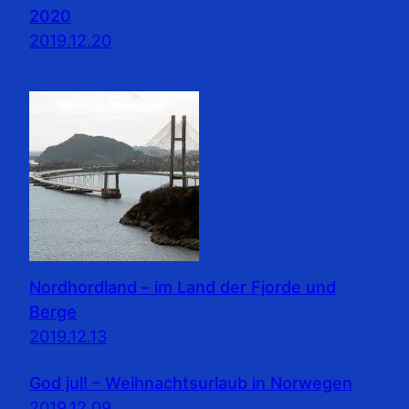
2020
2019.12.20
Nordhordland – im Land der Fjorde und
Berge
2019.12.13
God jul! – Weihnachtsurlaub in Norwegen
2019.12.09