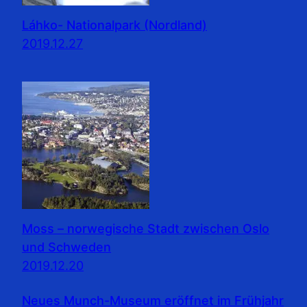
Láhko- Nationalpark (Nordland)
2019.12.27
Moss – norwegische Stadt zwischen Oslo
und Schweden
2019.12.20
Neues Munch-Museum eröffnet im Frühjahr