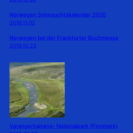
Norwegen Sehnsuchtskalender 2020
2019.11.02
Norwegen bei der Frankfurter Buchmesse
2019.10.23
Varangerhalvøya- Nationalpark (Finnmark)