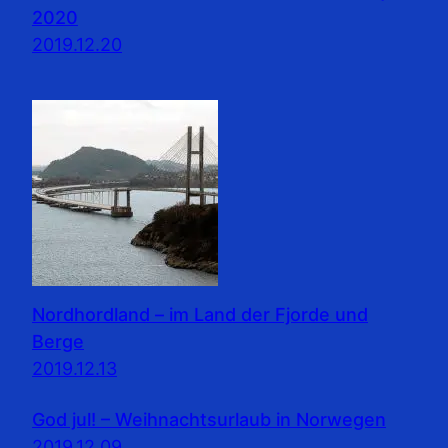
2020
2019.12.20
Nordhordland – im Land der Fjorde und
Berge
2019.12.13
God jul! – Weihnachtsurlaub in Norwegen
2019.12.09