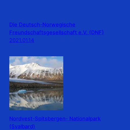
Die Deutsch-Norwegische
Freundschaftsgesellschaft e.V. (DNF)
2021.01.14
Nordvest-Spitsbergen- Nationalpark
(Svalbard)