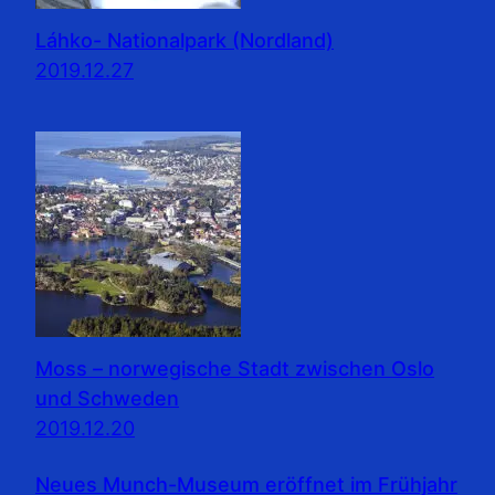
Láhko- Nationalpark (Nordland)
2019.12.27
Moss – norwegische Stadt zwischen Oslo
und Schweden
2019.12.20
Neues Munch-Museum eröffnet im Frühjahr