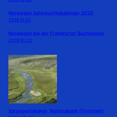
Norwegen Sehnsuchtskalender 2020
2019.11.02
Norwegen bei der Frankfurter Buchmesse
2019.10.23
Varangerhalvøya- Nationalpark (Finnmark)