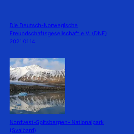
Die Deutsch-Norwegische
Freundschaftsgesellschaft e.V. (DNF)
2021.01.14
Nordvest-Spitsbergen- Nationalpark
(Svalbard)