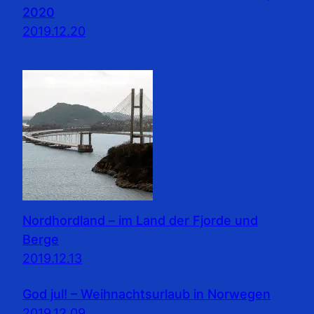
2020
2019.12.20
Nordhordland – im Land der Fjorde und
Berge
2019.12.13
God jul! – Weihnachtsurlaub in Norwegen
2019.12.09