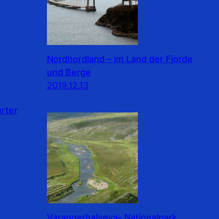
Nordhordland – im Land der Fjorde
und Berge
2019.12.13
rter
Varangerhalvøya- Nationalpark