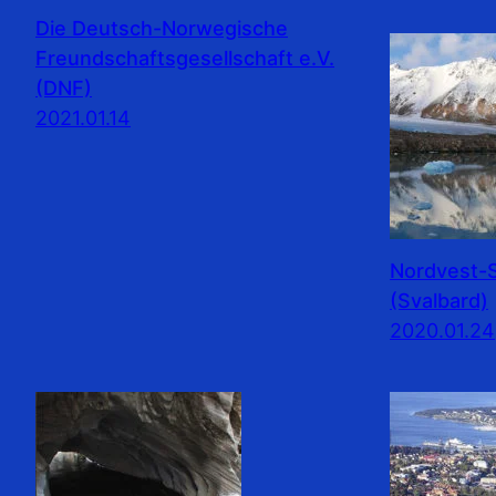
Die Deutsch-Norwegische
Freundschaftsgesellschaft e.V.
(DNF)
2021.01.14
Nordvest-S
(Svalbard)
2020.01.24