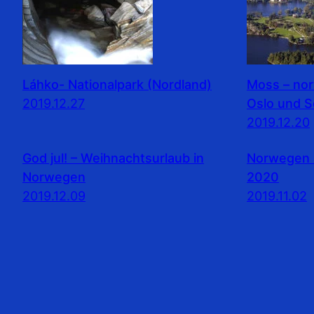
Láhko- Nationalpark (Nordland)
Moss – no
2019.12.27
Oslo und 
2019.12.20
God jul! – Weihnachtsurlaub in
Norwegen 
Norwegen
2020
2019.12.09
2019.11.02