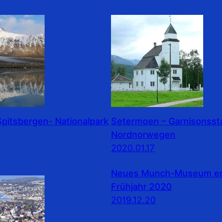
pitsbergen- Nationalpark
Setermoen – Garnisonssta
Nordnorwegen
2020.01.17
Neues Munch-Museum erö
Frühjahr 2020
2019.12.20