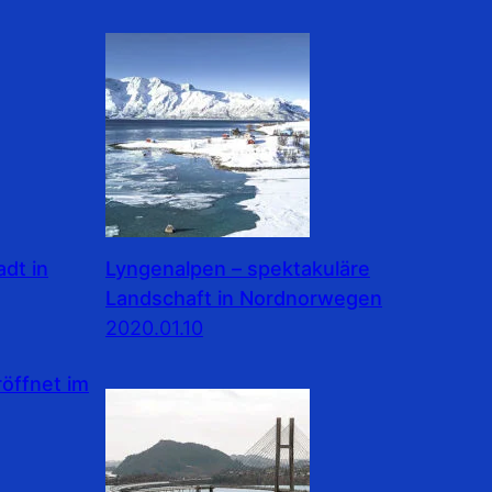
dt in
Lyngenalpen – spektakuläre
Landschaft in Nordnorwegen
2020.01.10
ffnet im