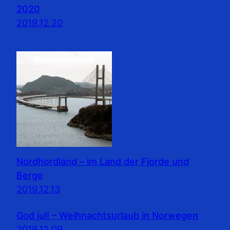
2020
2019.12.20
Nordhordland – im Land der Fjorde und
Berge
2019.12.13
God jul! – Weihnachtsurlaub in Norwegen
2019.12.09