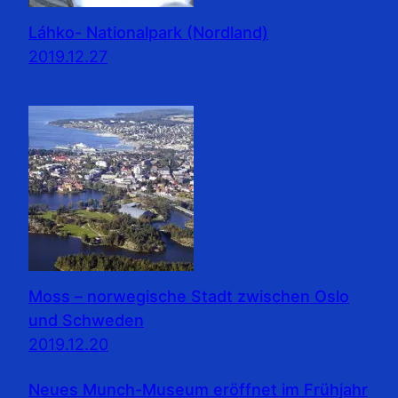
Láhko- Nationalpark (Nordland)
2019.12.27
Moss – norwegische Stadt zwischen Oslo
und Schweden
2019.12.20
Neues Munch-Museum eröffnet im Frühjahr