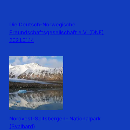
Die Deutsch-Norwegische
Freundschaftsgesellschaft e.V. (DNF)
2021.01.14
Nordvest-Spitsbergen- Nationalpark
(Svalbard)