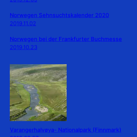
Norwegen Sehnsuchtskalender 2020
2019.11.02
Norwegen bei der Frankfurter Buchmesse
2019.10.23
Varangerhalvøya- Nationalpark (Finnmark)