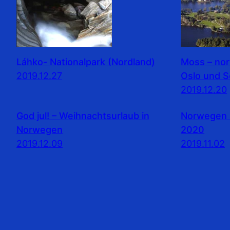
Láhko- Nationalpark (Nordland)
Moss – no
2019.12.27
Oslo und 
2019.12.20
God jul! – Weihnachtsurlaub in
Norwegen 
Norwegen
2020
2019.12.09
2019.11.02