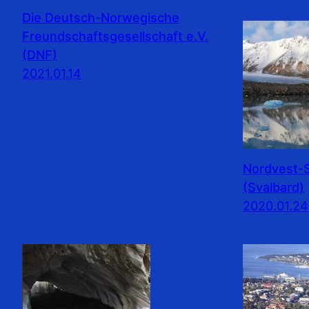
Die Deutsch-Norwegische
Freundschaftsgesellschaft e.V.
(DNF)
2021.01.14
Nordvest-S
(Svalbard)
2020.01.24