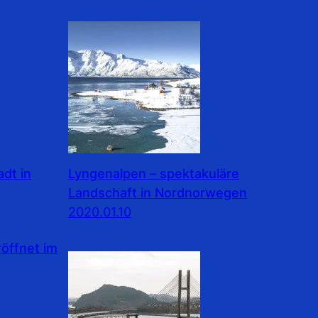
dt in
Lyngenalpen – spektakuläre
Landschaft in Nordnorwegen
2020.01.10
ffnet im