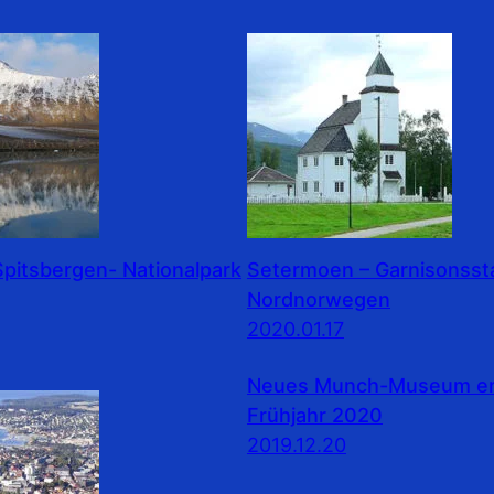
pitsbergen- Nationalpark
Setermoen – Garnisonssta
Nordnorwegen
2020.01.17
Neues Munch-Museum erö
Frühjahr 2020
2019.12.20