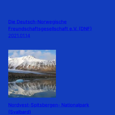
Die Deutsch-Norwegische
Freundschaftsgesellschaft e.V. (DNF)
2021.01.14
Nordvest-Spitsbergen- Nationalpark
(Svalbard)