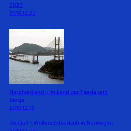
2020
2019.12.20
Nordhordland – im Land der Fjorde und
Berge
2019.12.13
God jul! – Weihnachtsurlaub in Norwegen
2019.12.09