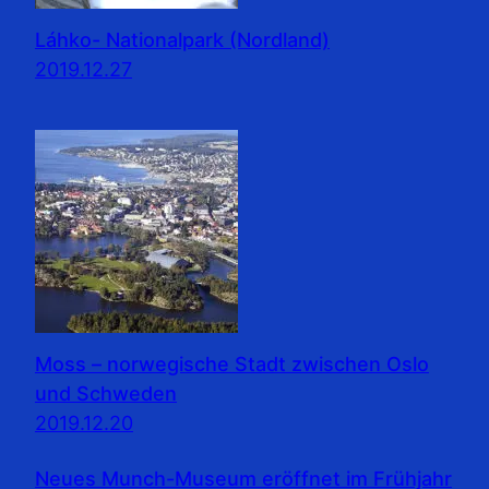
Láhko- Nationalpark (Nordland)
2019.12.27
Moss – norwegische Stadt zwischen Oslo
und Schweden
2019.12.20
Neues Munch-Museum eröffnet im Frühjahr