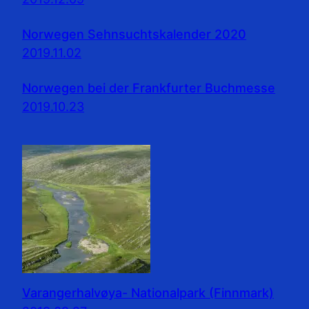
Norwegen Sehnsuchtskalender 2020
2019.11.02
Norwegen bei der Frankfurter Buchmesse
2019.10.23
Varangerhalvøya- Nationalpark (Finnmark)