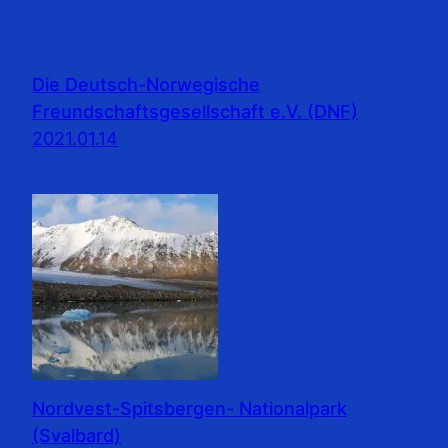
Die Deutsch-Norwegische
Freundschaftsgesellschaft e.V. (DNF)
2021.01.14
Nordvest-Spitsbergen- Nationalpark
(Svalbard)