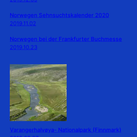
Norwegen Sehnsuchtskalender 2020
2019.11.02
Norwegen bei der Frankfurter Buchmesse
2019.10.23
Varangerhalvøya- Nationalpark (Finnmark)