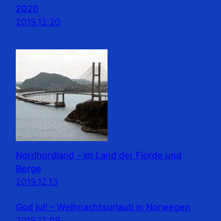
2020
2019.12.20
Nordhordland – im Land der Fjorde und
Berge
2019.12.13
God jul! – Weihnachtsurlaub in Norwegen
2019.12.09