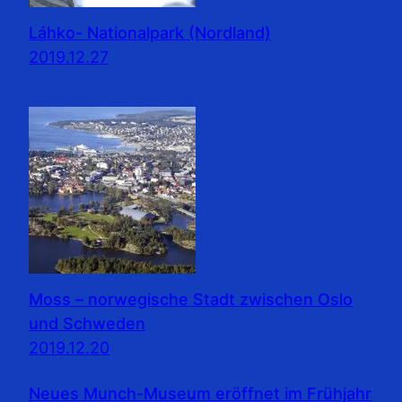
Láhko- Nationalpark (Nordland)
2019.12.27
Moss – norwegische Stadt zwischen Oslo
und Schweden
2019.12.20
Neues Munch-Museum eröffnet im Frühjahr