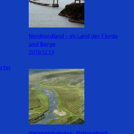
Nordhordland – im Land der Fjorde
und Berge
2019.12.13
rter
Varangerhalvøya- Nationalpark