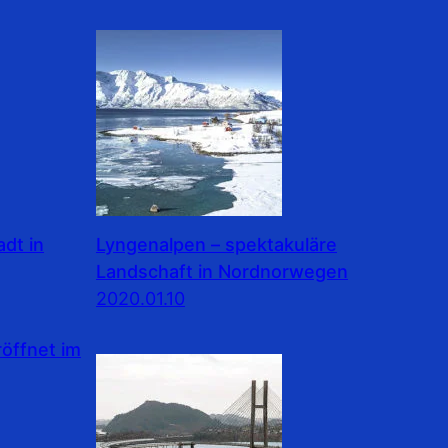
dt in
Lyngenalpen – spektakuläre
Landschaft in Nordnorwegen
2020.01.10
ffnet im