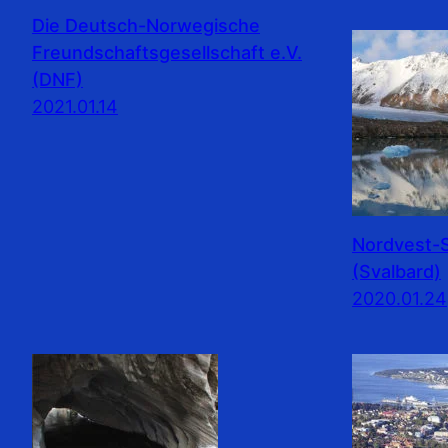
Die Deutsch-Norwegische
Freundschaftsgesellschaft e.V.
(DNF)
2021.01.14
Nordvest-S
(Svalbard)
2020.01.24