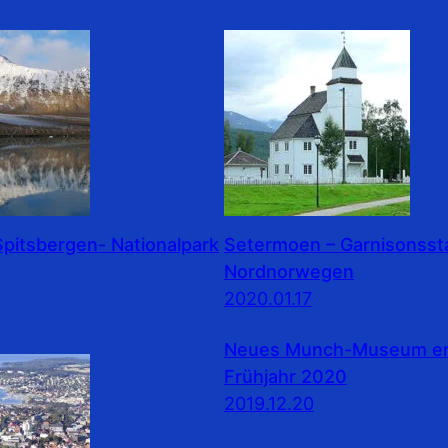
pitsbergen- Nationalpark
Setermoen – Garnisonssta
Nordnorwegen
2020.01.17
Neues Munch-Museum erö
Frühjahr 2020
2019.12.20