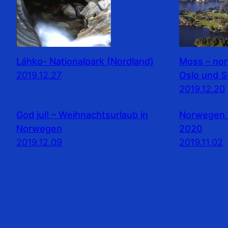
Láhko- Nationalpark (Nordland)
Moss – no
2019.12.27
Oslo und 
2019.12.20
God jul! – Weihnachtsurlaub in
Norwegen 
Norwegen
2020
2019.12.09
2019.11.02