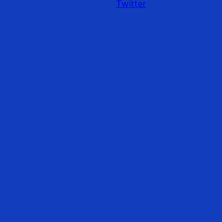
Twitter