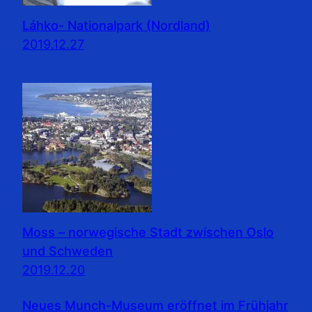
Láhko- Nationalpark (Nordland)
2019.12.27
Moss – norwegische Stadt zwischen Oslo
und Schweden
2019.12.20
Neues Munch-Museum eröffnet im Frühjahr