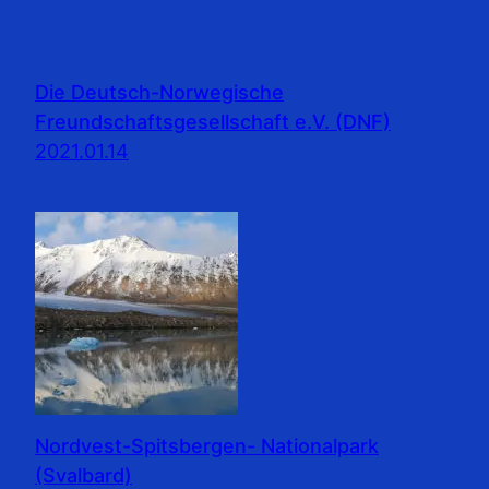
Die Deutsch-Norwegische
Freundschaftsgesellschaft e.V. (DNF)
2021.01.14
Nordvest-Spitsbergen- Nationalpark
(Svalbard)