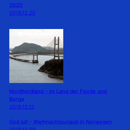
2020
2019.12.20
Nordhordland – im Land der Fjorde und
Berge
2019.12.13
God jul! – Weihnachtsurlaub in Norwegen
2019.12.09