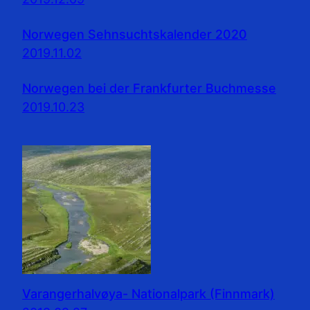
Norwegen Sehnsuchtskalender 2020
2019.11.02
Norwegen bei der Frankfurter Buchmesse
2019.10.23
Varangerhalvøya- Nationalpark (Finnmark)