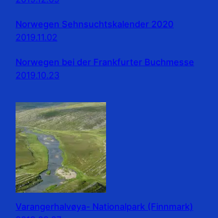
Norwegen Sehnsuchtskalender 2020
2019.11.02
Norwegen bei der Frankfurter Buchmesse
2019.10.23
Varangerhalvøya- Nationalpark (Finnmark)