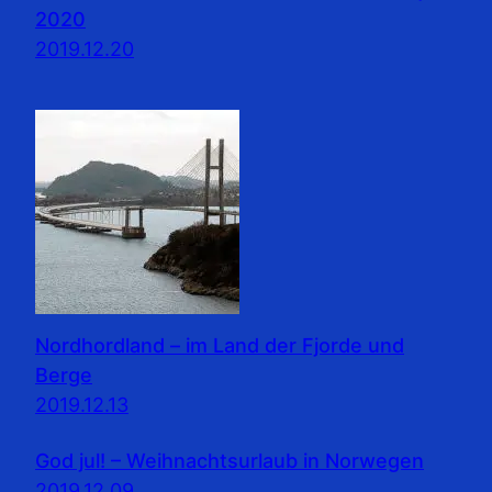
2020
2019.12.20
Nordhordland – im Land der Fjorde und
Berge
2019.12.13
God jul! – Weihnachtsurlaub in Norwegen
2019.12.09