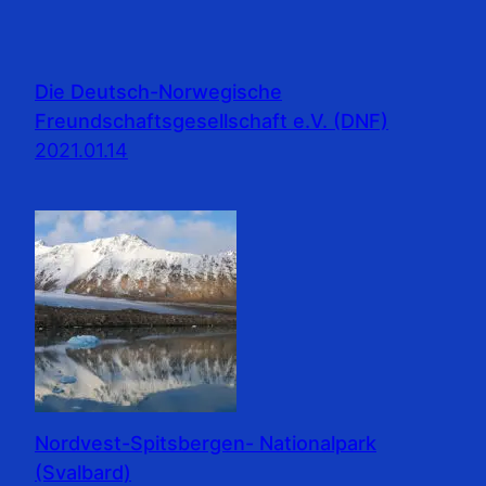
Die Deutsch-Norwegische
Freundschaftsgesellschaft e.V. (DNF)
2021.01.14
Nordvest-Spitsbergen- Nationalpark
(Svalbard)