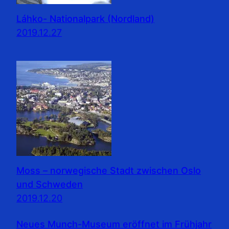
Láhko- Nationalpark (Nordland)
2019.12.27
Moss – norwegische Stadt zwischen Oslo
und Schweden
2019.12.20
Neues Munch-Museum eröffnet im Frühjahr