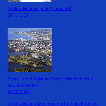
Láhko- Nationalpark (Nordland)
2019.12.27
Moss – norwegische Stadt zwischen Oslo
und Schweden
2019.12.20
Neues Munch-Museum eröffnet im Frühjahr