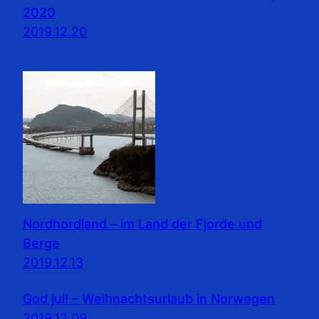
2020
2019.12.20
Nordhordland – im Land der Fjorde und
Berge
2019.12.13
God jul! – Weihnachtsurlaub in Norwegen
2019.12.09