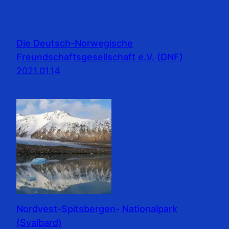
Die Deutsch-Norwegische
Freundschaftsgesellschaft e.V. (DNF)
2021.01.14
Nordvest-Spitsbergen- Nationalpark
(Svalbard)