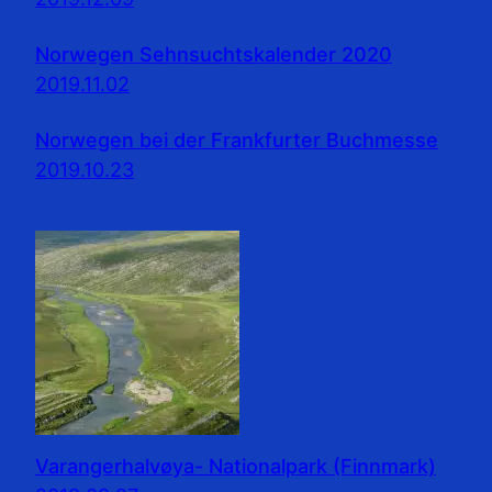
Norwegen Sehnsuchtskalender 2020
2019.11.02
Norwegen bei der Frankfurter Buchmesse
2019.10.23
Varangerhalvøya- Nationalpark (Finnmark)