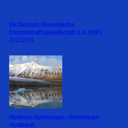
Die Deutsch-Norwegische
Freundschaftsgesellschaft e.V. (DNF)
2021.01.14
Nordvest-Spitsbergen- Nationalpark
(Svalbard)