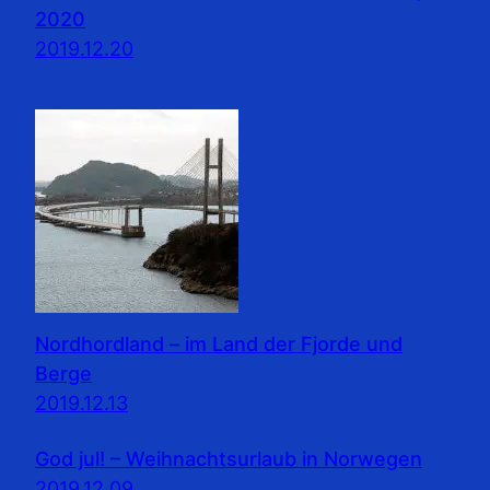
2020
2019.12.20
Nordhordland – im Land der Fjorde und
Berge
2019.12.13
God jul! – Weihnachtsurlaub in Norwegen
2019.12.09