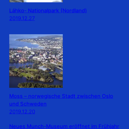
Láhko- Nationalpark (Nordland)
2019.12.27
Moss – norwegische Stadt zwischen Oslo
und Schweden
2019.12.20
Neues Munch-Museum eröffnet im Frühjahr