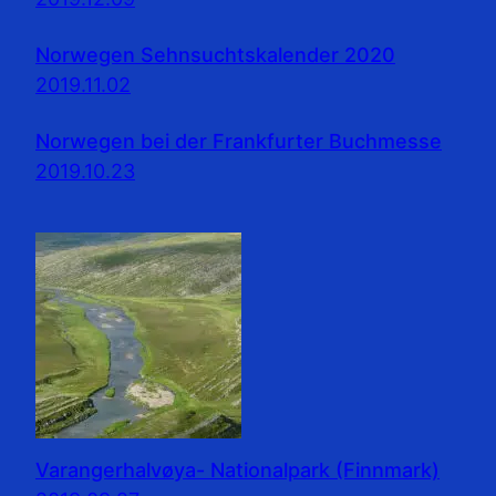
Norwegen Sehnsuchtskalender 2020
2019.11.02
Norwegen bei der Frankfurter Buchmesse
2019.10.23
Varangerhalvøya- Nationalpark (Finnmark)